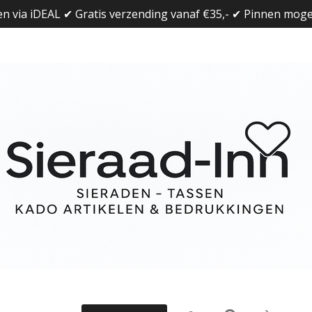
en via iDEAL ✔ Gratis verzending vanaf €35,- ✔ Pinnen mogel