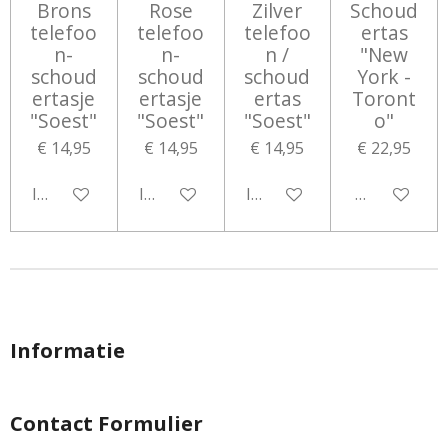
Brons
Rose
Zilver
Schoud
telefoo
telefoo
telefoo
ertas
n-
n-
n /
"New
schoud
schoud
schoud
York -
ertasje
ertasje
ertas
Toront
"Soest"
"Soest"
"Soest"
o"
€ 14,95
€ 14,95
€ 14,95
€ 22,95
In winkelwagen
In winkelwagen
In winkelwagen
Houd mij op
Informatie
Contact Formulier