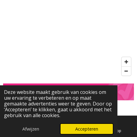
Deze website maakt gebruik van cookies om
uw ervaring te verbeteren en op maat
gemaakte advertenties weer te geven. Door op
© 2024 - 2026 Sieraad-Inn
‘Accepteren’ te klikken, gaat u akkoord met het
gebruik van alle cookies.
Afwijzen
Accepteren
E-mailadres
Kaart
WhatsApp