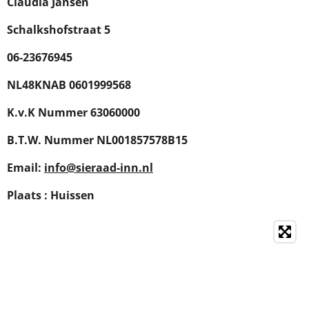
Claudia Jansen
Schalkshofstraat 5
06-23676945
NL48KNAB 0601999568
K.v.K Nummer 63060000
B.T.W. Nummer NL001857578B15
Email:
info@sieraad-inn.nl
Plaats : Huissen