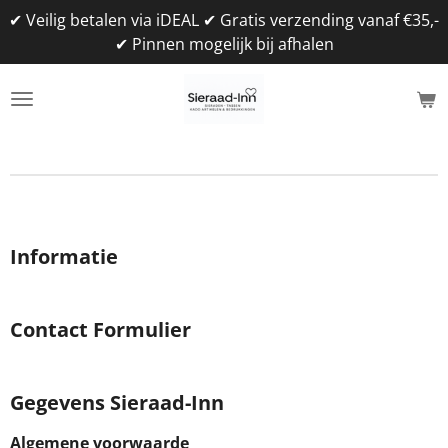
✔ Veilig betalen via iDEAL ✔ Gratis verzending vanaf €35,-
Ga
✔ Pinnen mogelijk bij afhalen
direct
naar
de
hoofdinhoud
Informatie
Contact Formulier
Gegevens Sieraad-Inn
Algemene voorwaarde