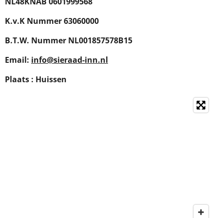
NL48KNAB 0601999568
K.v.K Nummer 63060000
B.T.W. Nummer NL001857578B15
Email:
info@sieraad-inn.nl
Plaats : Huissen