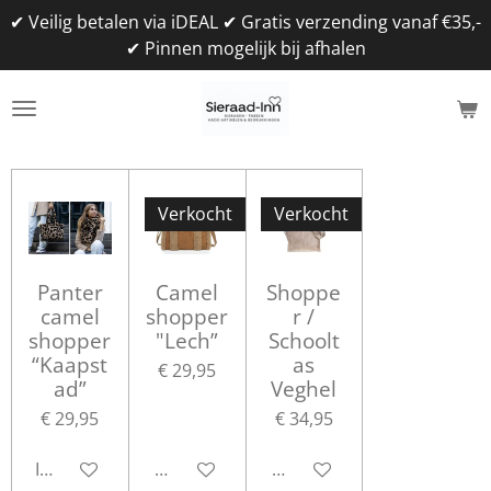
✔ Veilig betalen via iDEAL ✔ Gratis verzending vanaf €35,-
Ga
✔ Pinnen mogelijk bij afhalen
direct
naar
de
hoofdinhoud
Verkocht
Verkocht
Panter
Camel
Shoppe
camel
shopper
r /
shopper
"Lech”
Schoolt
“Kaapst
as
€ 29,95
ad”
Veghel
€ 29,95
€ 34,95
In winkelwagen
Houd mij op de hoogte
Houd mij op de hoogte