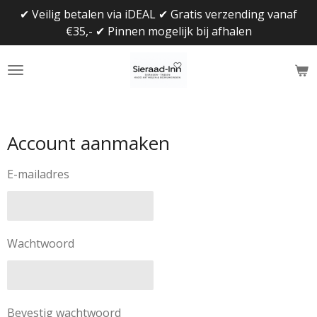
✔ Veilig betalen via iDEAL ✔ Gratis verzending vanaf
Ga
€35,- ✔ Pinnen mogelijk bij afhalen
direct
naar
de
hoofdinhoud
Account aanmaken
E-mailadres
Wachtwoord
Bevestig wachtwoord