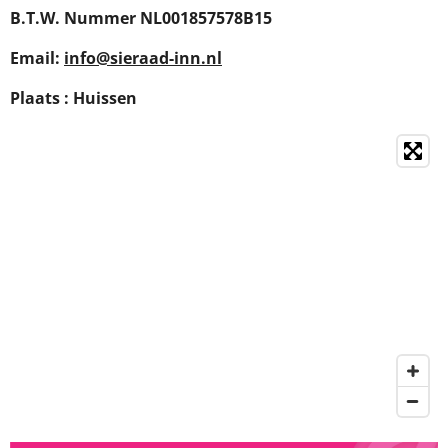
B.T.W. Nummer NL001857578B15
Email:
info@sieraad-inn.nl
Plaats : Huissen