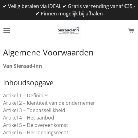
✔ Veilig betalen via iDEAL ✔ Gratis verzending vanaf €35,-
Ga
✔ Pinnen mogelijk bij afhalen
direct
naar
de
hoofdinhoud
Algemene Voorwaarden
Van Sieraad-Inn
Inhoudsopgave
Artikel 1 – Definities
Artikel 2 – Identiteit van de ondernemer
Artikel 3 – Toepasselijkheid
Artikel 4 – Het aanbod
Artikel 5 – De overeenkomst
Artikel 6 – Herroepingsrecht