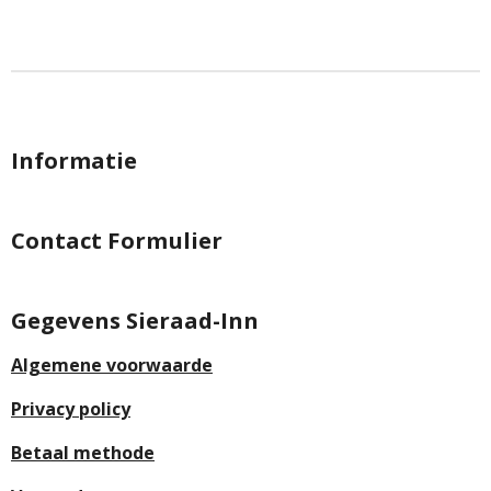
e
e
h
e
l
e
a
l
e
l
r
e
n
e
n
Informatie
Contact Formulier
Gegevens Sieraad-Inn
Algemene voorwaarde
Privacy policy
Betaal methode