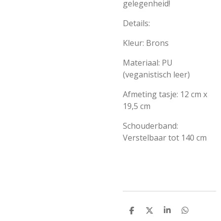
gelegenheid!
Details:
Kleur: Brons
Materiaal: PU
(veganistisch leer)
Afmeting tasje: 12 cm x
19,5 cm
Schouderband:
Verstelbaar tot 140 cm
D
D
S
D