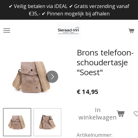
✔ Veilig betalen via iDEAL ✔ Gratis verzending vanaf
Ga
€35,- ✔ Pinnen mogelijk bij afhalen
direct
naar
de
hoofdinhoud
Brons telefoon-
schoudertasje
"Soest"
€ 14,95
In
winkelwagen
Artikelnummer: