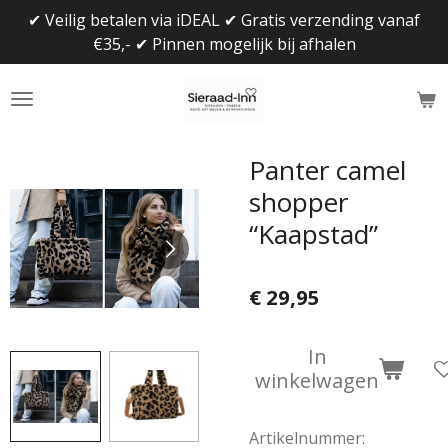
✔ Veilig betalen via iDEAL ✔ Gratis verzending vanaf
Ga
€35,- ✔ Pinnen mogelijk bij afhalen
direct
naar
de
hoofdinhoud
Panter camel
shopper
“Kaapstad”
€ 29,95
In
winkelwagen
Artikelnummer: