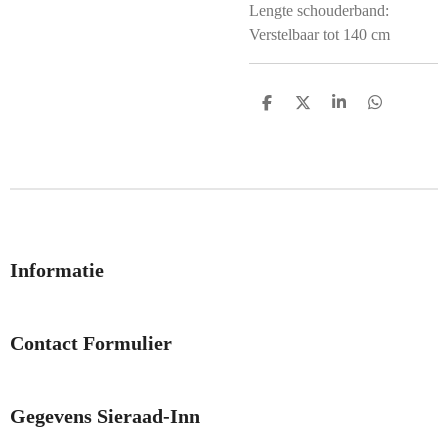
Lengte schouderband:
Verstelbaar tot 140 cm
D
D
S
D
e
e
h
e
l
e
a
l
e
l
r
e
n
e
n
Informatie
Contact Formulier
Gegevens Sieraad-Inn