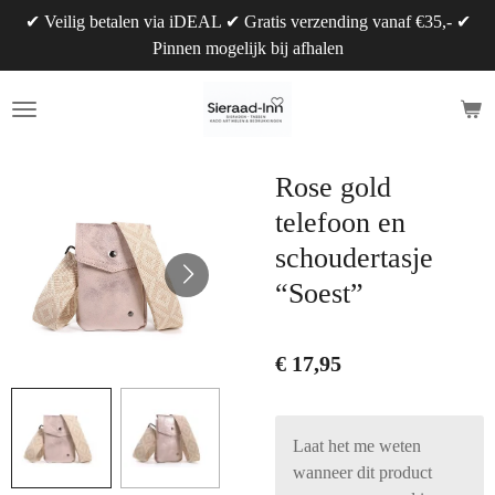
✔ Veilig betalen via iDEAL ✔ Gratis verzending vanaf €35,- ✔
Ga
Pinnen mogelijk bij afhalen
direct
naar
de
hoofdinhoud
Rose gold
telefoon en
schoudertasje
“Soest”
€ 17,95
Laat het me weten
wanneer dit product