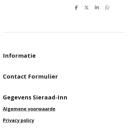
D
D
S
D
e
e
h
e
l
e
a
l
e
l
r
e
n
e
n
Informatie
Contact Formulier
Gegevens Sieraad-Inn
Algemene voorwaarde
Privacy policy