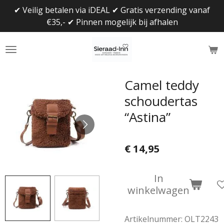
✔ Veilig betalen via iDEAL ✔ Gratis verzending vanaf
Ga
€35,- ✔ Pinnen mogelijk bij afhalen
direct
naar
de
hoofdinhoud
Camel teddy
schoudertas
“Astina”
€ 14,95
In
winkelwagen
Artikelnummer:
OLT2243