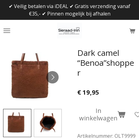
✔ Veilig betalen via iDEAL ✔ Gratis verzending vanaf
Ga
€35,- ✔ Pinnen mogelijk bij afhalen
direct
naar
de
hoofdinhoud
Dark camel
“Benoa”shoppe
r
€ 19,95
In
winkelwagen
Artikelnummer:
OLT9999