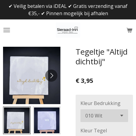
✔ Veilig betalen via iDEAL ✔ Gratis verzending vanaf
Ga
€35,- ✔ Pinnen mogelijk bij afhalen
direct
naar
de
hoofdinhoud
Tegeltje "Altijd
dichtbij"
€ 3,95
Kleur Bedrukking
Kleur Tegel