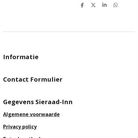
D
D
S
D
e
e
h
e
l
e
a
l
e
l
r
e
n
e
n
Informatie
Contact Formulier
Gegevens Sieraad-Inn
Algemene voorwaarde
Privacy policy