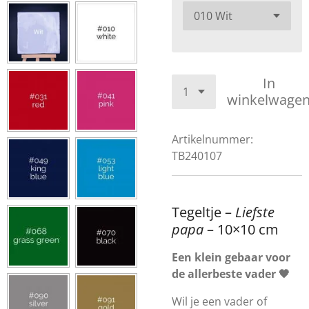
In
winkelwage
Artikelnummer:
TB240107
Tegeltje –
Liefste
papa
– 10×10 cm
Een klein gebaar voor
de allerbeste vader 🖤
Wil je een vader of