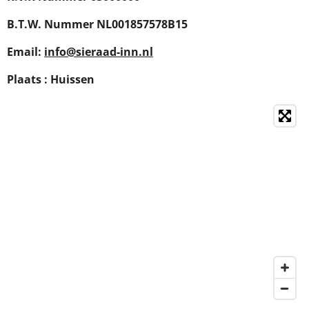
B.T.W. Nummer NL001857578B15
Email:
info@sieraad-inn.nl
Plaats : Huissen