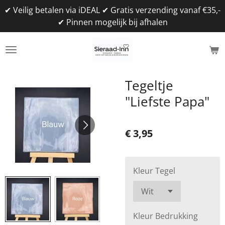
✔ Veilig betalen via iDEAL ✔ Gratis verzending vanaf €35,-
Ga
✔ Pinnen mogelijk bij afhalen
direct
naar
de
hoofdinhoud
Tegeltje
"Liefste Papa"
€ 3,95
Kleur Tegel
Kleur Bedrukking