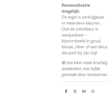
Personalisatie
mogelijk:
De tegel is verkrijgbaar
in meerdere kleuren.
Ook de tekstkleur is
aanpasbaar –
bijvoorbeeld in goud,
blauw, zilver of een kleur
die past bij zijn stijl.
🎁
Een klein maar krachtig
aandenken, met liefde
gemaakt door Sieraad-Inn.
D
D
S
D
e
e
h
e
l
e
a
l
e
l
r
e
n
e
n