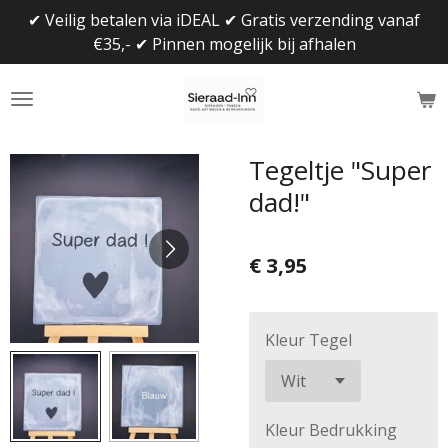
✔ Veilig betalen via iDEAL ✔ Gratis verzending vanaf
Ga
€35,- ✔ Pinnen mogelijk bij afhalen
direct
naar
de
hoofdinhoud
Tegeltje "Super
dad!"
€ 3,95
Kleur Tegel
Kleur Bedrukking