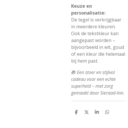
Keuze en
personalisatie:
De tegel is verkrijgbaar
in meerdere kleuren.
Ook de tekstkleur kan
aangepast worden –
bijvoorbeeld in wit, goud
of een kleur die helemaal
bij hem past.
🎁
Een stoer en stijlvol
cadeau voor een echte
superheld – met zorg
gemaakt door Sieraad-Inn.
D
D
S
D
e
e
h
e
l
e
a
l
e
l
r
e