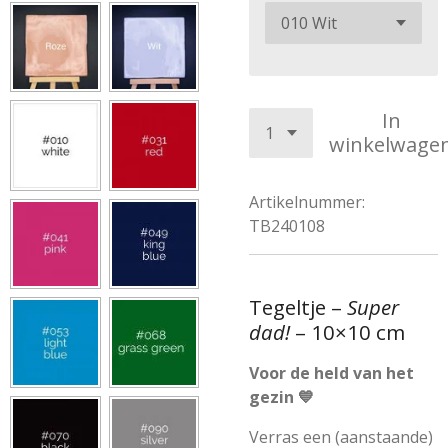
In
winkelwage
Artikelnummer:
TB240108
Tegeltje –
Super
dad!
– 10×10 cm
Voor de held van het
gezin 💙
Verras een (aanstaande)