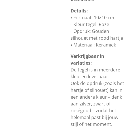
Details:
▫️ Formaat: 10×10 cm
▫️ Kleur tegel: Roze
▫️ Opdruk: Gouden
silhouet met rood hartje
▫️ Materiaal: Keramiek
Verkrijgbaar in
variaties:
De tegel is in meerdere
kleuren leverbaar.
Ook de opdruk (zoals het
hartje of silhouet) kan in
een andere kleur – denk
aan zilver, zwart of
roségoud – zodat het
helemaal past bij jouw
stijl of het moment.