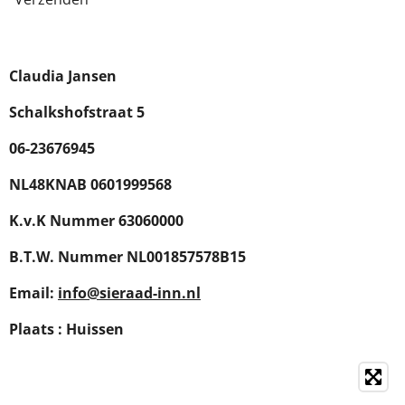
Claudia Jansen
Schalkshofstraat 5
06-23676945
NL48KNAB 0601999568
K.v.K Nummer 63060000
B.T.W. Nummer NL001857578B15
Email:
info@sieraad-inn.nl
Plaats : Huissen