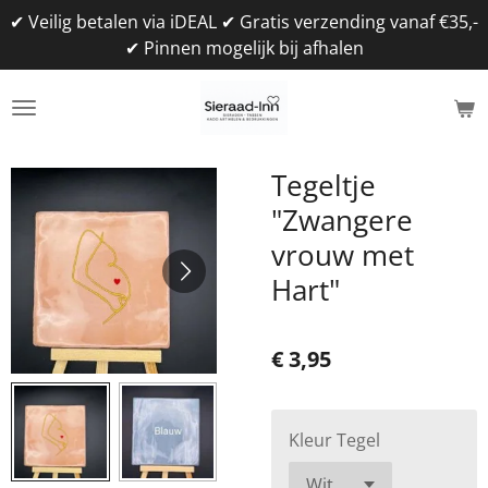
✔ Veilig betalen via iDEAL ✔ Gratis verzending vanaf €35,-
Ga
✔ Pinnen mogelijk bij afhalen
direct
naar
de
hoofdinhoud
Tegeltje
"Zwangere
vrouw met
Hart"
€ 3,95
Kleur Tegel