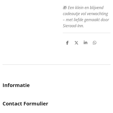
🎁
Een klein en blijvend
cadeautje vol verwachting
– met liefde gemaakt door
Sieraad-Inn.
D
D
S
D
e
e
h
e
l
e
a
l
e
l
r
e
n
e
n
Informatie
Contact Formulier